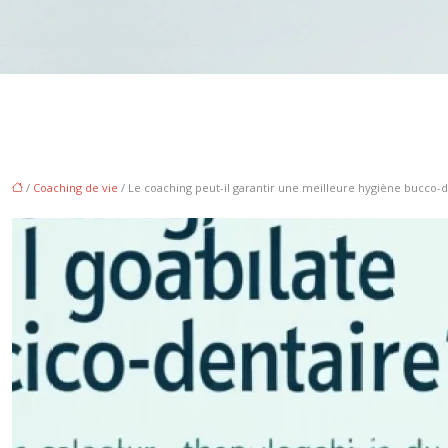
/
Coaching de vie
/ Le coaching peut-il garantir une meilleure hygiène bucco-d